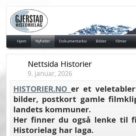
Hjem
Nyheter
Dokumentarkiv
Bilder
Filmer
Nettsida Historier
9. januar, 2026
HISTORIER.NO
er et veletable
bilder, postkort gamle filmkli
landets kommuner.
Her finner du også lenke til 
Historielag har laga.