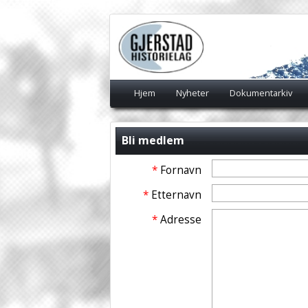
Hjem
Nyheter
Dokumentarkiv
Bli medlem
*
Fornavn
*
Etternavn
*
Adresse