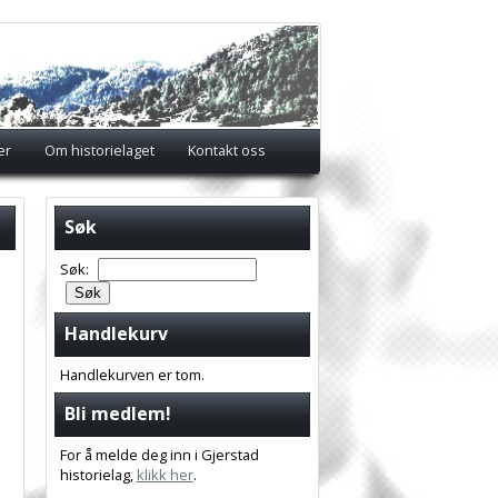
er
Om historielaget
Kontakt oss
Søk
Søk:
Handlekurv
Handlekurven er tom.
Bli medlem!
For å melde deg inn i Gjerstad
historielag,
klikk her
.