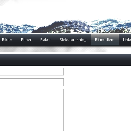
Bilder
Filmer
Bøker
Sleksforskning
Bli medlem
Link