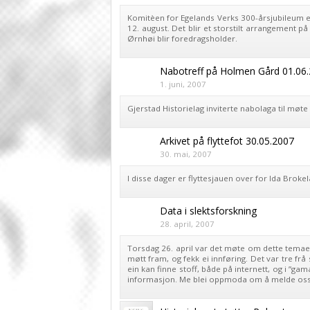
Komitèen for Egelands Verks 300-årsjubileum e
12. august. Det blir et storstilt arrangement p
Ørnhøi blir foredragsholder.
Nabotreff på Holmen Gård 01.06
1. juni, 2007
Gjerstad Historielag inviterte nabolaga til møt
Arkivet på flyttefot 30.05.2007
30. mai, 2007
I disse dager er flyttesjauen over for Ida Broke
Data i slektsforskning
28. april, 2007
Torsdag 26. april var det møte om dette temae
møtt fram, og fekk ei innføring. Det var tre frå
ein kan finne stoff, både på internett, og i ”gam
informasjon. Me blei oppmoda om å melde oss in