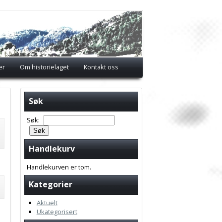
er
Om historielaget
Kontakt oss
Søk
Søk:
Handlekurv
Handlekurven er tom.
Kategorier
Aktuelt
Ukategorisert