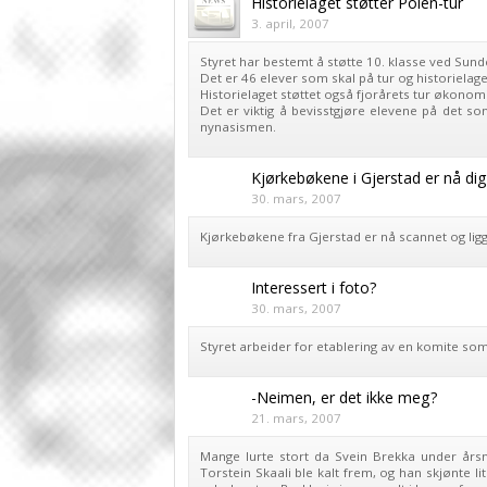
Historielaget støtter Polen-tur
3. april, 2007
Styret har bestemt å støtte 10. klasse ved Sund
Det er 46 elever som skal på tur og historielage
Historielaget støttet også fjorårets tur økonom
Det er viktig å bevisstgjøre elevene på det 
nynasismen.
Kjørkebøkene i Gjerstad er nå digi
30. mars, 2007
Kjørkebøkene fra Gjerstad er nå scannet og ligger
Interessert i foto?
30. mars, 2007
Styret arbeider for etablering av en komite som
-Neimen, er det ikke meg?
21. mars, 2007
Mange lurte stort da Svein Brekka under års
Torstein Skaali ble kalt frem, og han skjønte lit