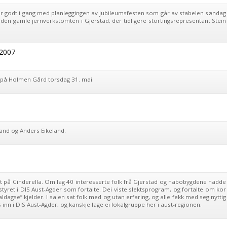
r godt i gang med planleggingen av jubileumsfesten som går av stabelen søndag
å den gamle jernverkstomten i Gjerstad, der tidligere stortingsrepresentant Stein
.2007
e på Holmen Gård torsdag 31. mai.
land og Anders Eikeland.
t på Cinderella. Om lag 40 interesserte folk frå Gjerstad og nabobygdene hadde
 styret i DIS Aust-Agder som fortalte. Dei viste slektsprogram, og fortalte om kor
aldagse” kjelder. I salen sat folk med og utan erfaring, og alle fekk med seg nyttig
n i DIS Aust-Agder, og kanskje lage ei lokalgruppe her i aust-regionen.