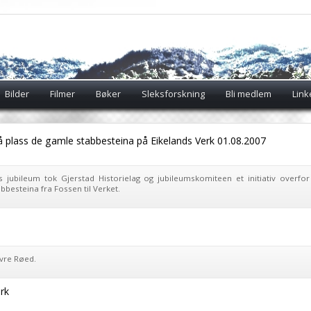
Bilder
Filmer
Bøker
Sleksforskning
Bli medlem
Link
få på plass de gamle stabbesteina på Eikelands Verk 01.08.2007
 jubileum tok Gjerstad Historielag og jubileumskomiteen et initiativ overfor
bbesteina fra Fossen til Verket.
Øvre Røed.
erk