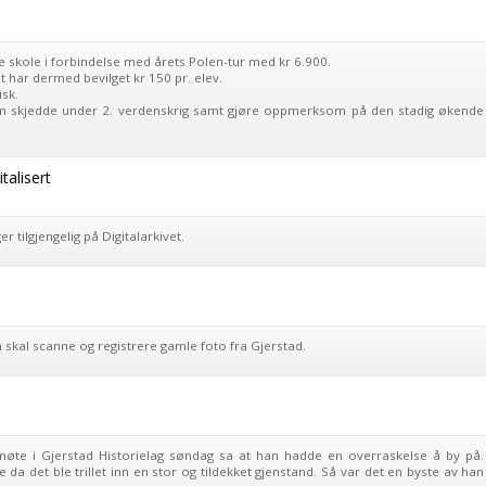
e skole i forbindelse med årets Polen-tur med kr 6.900.
t har dermed bevilget kr 150 pr. elev.
isk.
som skjedde under 2. verdenskrig samt gjøre oppmerksom på den stadig økende
talisert
 tilgjengelig på Digitalarkivet.
 skal scanne og registrere gamle foto fra Gjerstad.
møte i Gjerstad Historielag søndag sa at han hadde en overraskelse å by på.
e da det ble trillet inn en stor og tildekket gjenstand. Så var det en byste av han