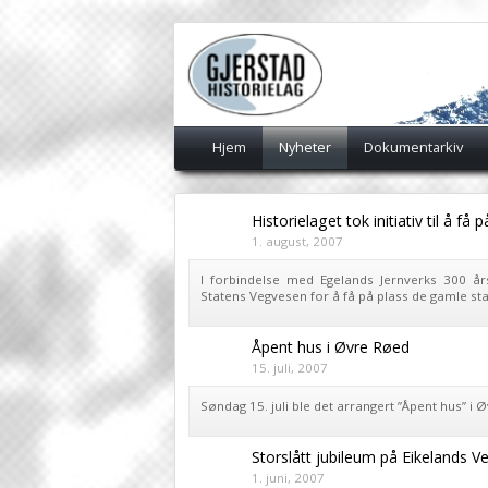
Hjem
Nyheter
Dokumentarkiv
Historielaget tok initiativ til å 
1. august, 2007
I forbindelse med Egelands Jernverks 300 års
Statens Vegvesen for å få på plass de gamle sta
Åpent hus i Øvre Røed
15. juli, 2007
Søndag 15. juli ble det arrangert ”Åpent hus” i 
Storslått jubileum på Eikelands V
1. juni, 2007