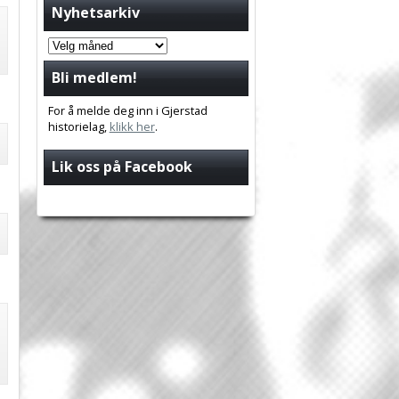
Nyhetsarkiv
Bli medlem!
For å melde deg inn i Gjerstad
historielag,
klikk her
.
Lik oss på Facebook