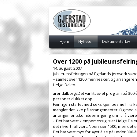
Hjem
Nyheter
Dokumentarkiv
Over 1200 på jubileumsfeirin
14. august, 2007
Jubileumsfeiringen på Egelands jernverk sønd
– samlet over 1200 mennesker, og arrangøren
Helge Dalen.
arendalborg2Det var litt av et program på 300
personer dukket opp.
Feiringen startet med seks kjempesmell fra kano
manglet det ikke på arrangementer. Og med 
arrangementskomiteen ingen grunn til å være 
- Det har vært kjempemessig, sier Helge Dalen
det i hvert fall vært. Noen sier 1500, men det e
Det har vært mye for øyet å se på under 300-å