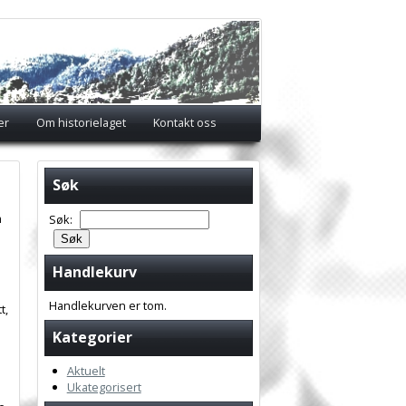
er
Om historielaget
Kontakt oss
Søk
m
Søk:
Handlekurv
Handlekurven er tom.
t,
Kategorier
Aktuelt
Ukategorisert