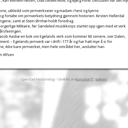
 Karl Wilhelm Nilsen, Olav Ulltveit-Moe, og Bjørg Fone. Dessuten var det m
 Fone, utkledd som jernverkseier og madam i hest og kjerre.
og fortalte om jernverkets betydning gjennom historien. Kirsten Hellerdal
ngene, samt at Stein Ørnhøi holdt foredrag.
 Borgerlige Militaire, før Søndeled musikkorps startet opp igjen med et verk
årsfeiringen.
 Jacob Aasbø en bok om Egelands verk som kommer litt senere, sier Dalen,
nt. – Egelands jernverk var i drift i 177 år og har hatt mye å si for
nne, ikke bare jernverket, men hele området her, avslutter han.
rn Alfsen
Gjerstad Historielag - Utviklet av
Konsept-IT
(
admin
)