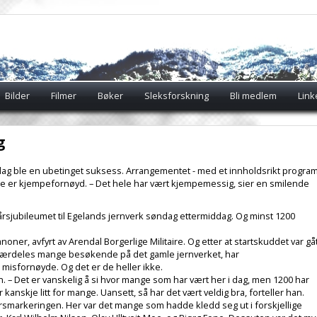
Bilder
Filmer
Bøker
Sleksforskning
Bli medlem
Link
g
ag ble en ubetinget suksess. Arrangementet - med et innholdsrikt progra
e er kjempefornøyd. – Det hele har vært kjempemessig, sier en smilende
-årsjubileumet til Egelands jernverk søndag ettermiddag. Og minst 1200
ner, avfyrt av Arendal Borgerlige Militaire. Og etter at startskuddet var gåt
særdeles mange besøkende på det gamle jernverket, har
misfornøyde. Og det er de heller ikke.
. – Det er vanskelig å si hvor mange som har vært her i dag, men 1200 har
r kanskje litt for mange. Uansett, så har det vært veldig bra, forteller han.
rsmarkeringen. Her var det mange som hadde kledd seg ut i forskjellige