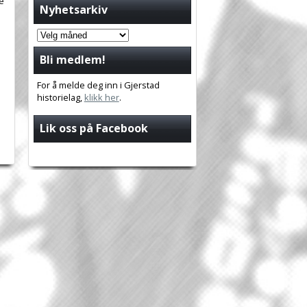
ye
Nyhetsarkiv
Bli medlem!
For å melde deg inn i Gjerstad
historielag,
klikk her
.
Lik oss på Facebook