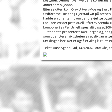
kostymer. Deriblant var kveldens konferansier,
annet som skjedde.
Etter salutten kom Olav Ulltveit-Moe og Bjørg
Ordførerne i Risør og Gjerstad var på scenen 
hadde en orientering om de forskjellige bygni
I pausen var det pistolduell utført av Arendal
komponert av Per Urfjell, spesialtilpasset 300-
- Etter dette presenterte Kari Borgen og Jens
som poengterer viktigheten av et slikt arrangeme
utviklingen her. Det er også et viktig kulturmi
Tekst: Aust-Agder Blad, 14.8.2007. Foto: Ole Jø