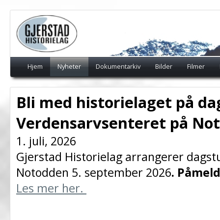
Hjem
Nyheter
Dokumentarkiv
Bilder
Filmer
Bli med historielaget på dag
Verdensarvsenteret på No
1. juli, 2026
Gjerstad Historielag arrangerer dagst
Notodden 5. september 2026
. Påmeld
Les mer her.