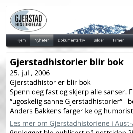
Hjem
Nyheter
Dokumentarkiv
Bilder
Filmer
Gjerstadhistorier blir bok
25. juli, 2006
Gjerstadhistorier blir bok
Spenn deg fast og skjerp alle sanser. F
“ugoskelig sanne Gjerstadhistorier” i b
Anders Bakkens fargerike og humorist
Les mer om Gjerstadhistoriene i Aust
(innlegget ble publisert på nettsiden 2