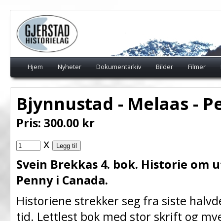
Hjem
Nyheter
Dokumentarkiv
Bilder
Filmer
Bjynnustad - Melaas - P
Pris:
300.00
kr
x
Svein Brekkas 4. bok. Historie om u
Penny i Canada.
Historiene strekker seg fra siste halvde
tid. Lettlest bok med stor skrift og mye