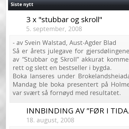
Siste nytt
3 x "stubbar og skroll"
5. september, 2008
- av Svein Walstad, Aust-Agder Blad
Så er årets julegave for gjersdølingene
av “Stubbar og Skroll” akkurat kommet
rett og slett en bestseller i bygda.
Boka lanseres under Brokelandsheiad
Mandag ble boka presentert på Holmen
var svært så fornøyd med resultatet.
INNBINDING AV ”FØR I TIDA
18. august, 2008